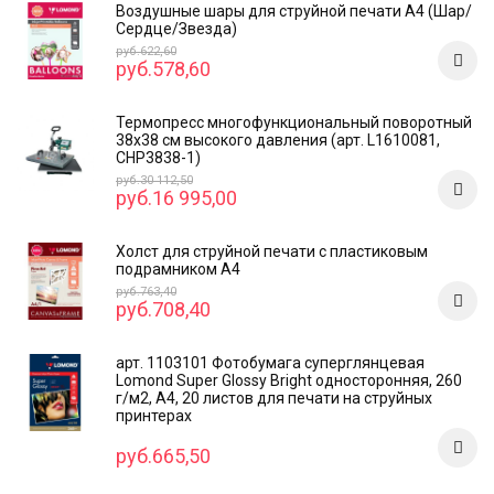
Воздушные шары для струйной печати А4 (Шар/
Сердце/Звезда)
руб.622,60
руб.578,60
Термопресс многофункциональный поворотный
38х38 см высокого давления (арт. L1610081,
CHP3838-1)
руб.30 112,50
руб.16 995,00
Холст для струйной печати с пластиковым
подрамником А4
руб.763,40
руб.708,40
арт. 1103101 Фотобумага суперглянцевая
Lomond Super Glossy Bright односторонняя, 260
г/м2, А4, 20 листов для печати на струйных
принтерах
руб.665,50