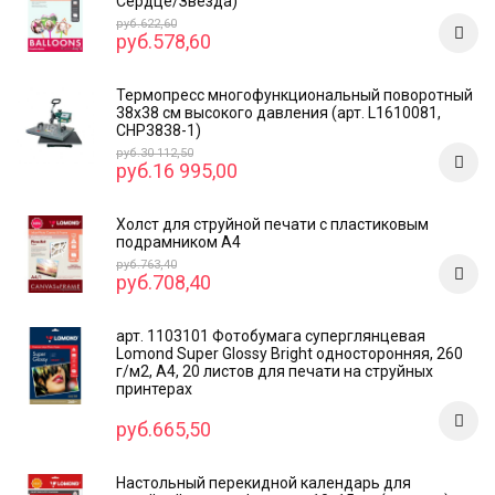
Сердце/Звезда)
руб.622,60
руб.578,60
Термопресс многофункциональный поворотный
38х38 см высокого давления (арт. L1610081,
CHP3838-1)
руб.30 112,50
руб.16 995,00
Холст для струйной печати с пластиковым
подрамником А4
руб.763,40
руб.708,40
арт. 1103101 Фотобумага суперглянцевая
Lomond Super Glossy Bright односторонняя, 260
г/м2, А4, 20 листов для печати на струйных
принтерах
руб.665,50
Настольный перекидной календарь для