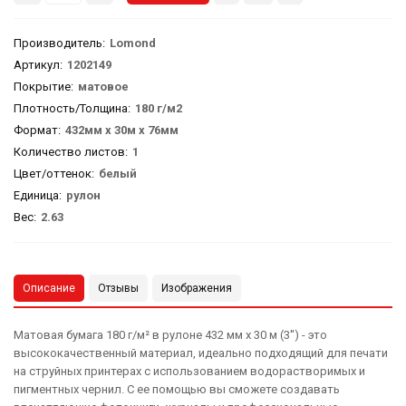
Производитель
:
Lomond
Артикул
:
1202149
Покрытие:
матовое
Плотность/Толщина:
180 г/м2
Формат:
432мм х 30м х 76мм
Количество листов:
1
Цвет/оттенок:
белый
Единица:
рулон
Вес
:
2.63
Описание
Отзывы
Изображения
Матовая бумага 180 г/м² в рулоне 432 мм x 30 м (3'') - это
высококачественный материал, идеально подходящий для печати
на струйных принтерах с использованием водорастворимых и
пигментных чернил. С ее помощью вы сможете создавать