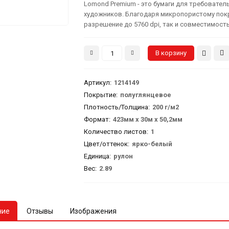
Lomond Premium - это бумаги для требовате
художников. Благодаря микропористому пок
разрешение до 5760 dpi, так и совместимость
Артикул
:
1214149
Покрытие:
полуглянцевое
Плотность/Толщина:
200 г/м2
Формат:
423мм х 30м х 50,2мм
Количество листов:
1
Цвет/оттенок:
ярко-белый
Единица:
рулон
Вес
:
2.89
ние
Отзывы
Изображения