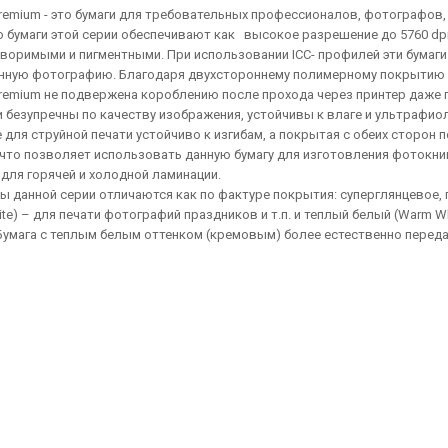
remium - это бумаги для требовательных профессионалов, фотографов
 бумаги этой серии обеспечивают как высокое разрешение до 5760 dpi
воримыми и пигментными. При использовании ICC- профилей эти бумаги
нную фотографию. Благодаря двухстороннему полимерному покрытию осн
remium не подвержена короблению после прохода через принтер даже п
 безупречны по качеству изображения, устойчивы к влаге и ультрафиол
для струйной печати устойчиво к изгибам, а покрытая с обеих сторон
что позволяет использовать данную бумагу для изготовления фотокниг 
 для горячей и холодной ламинации.
 данной серии отличаются как по фактуре покрытия: суперглянцевое, по
hite) – для печати фотографий праздников и т.п. и теплый белый (Warm 
 Бумага с теплым белым оттенком (кремовым) более естественно переда