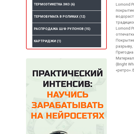
Lomond P
ТЕРМОЭТИКЕТКА ЭКО
(6)
покрытию
водораст
ТЕРМОБУМАГА В РОЛИКАХ
(12)
традицио
Lomond P
РАСПРОДАЖА Ш/Ф РУЛОНОВ
(15)
отпечатки
Покрытие 
КАРТРИДЖИ
(1)
разрыву, 
Пригодна
Материалы
(Bright W
«ретро».