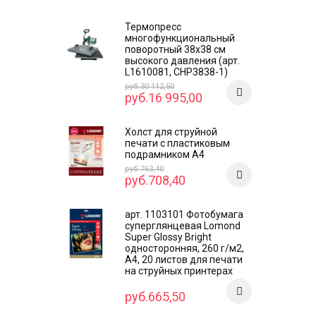
Термопресс
многофункциональный
поворотный 38х38 см
высокого давления (арт.
L1610081, CHP3838-1)
руб.30 112,50
руб.16 995,00
Холст для струйной
печати с пластиковым
подрамником А4
руб.763,40
руб.708,40
арт. 1103101 Фотобумага
суперглянцевая Lomond
Super Glossy Bright
односторонняя, 260 г/м2,
А4, 20 листов для печати
на струйных принтерах
руб.665,50