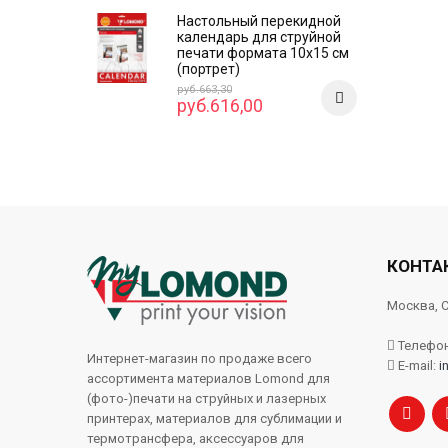
Настольный перекидной
календарь для струйной
печати формата 10x15 см
(портрет)
руб.663,30
руб.616,00
КОНТА
Москва, С
Телефон:
Интернет-магазин по продаже всего
E-mail:
i
ассортимента материалов Lomond для
(фото-)печати на струйных и лазерных
принтерах, материалов для сублимации и
термотрансфера, аксессуаров для