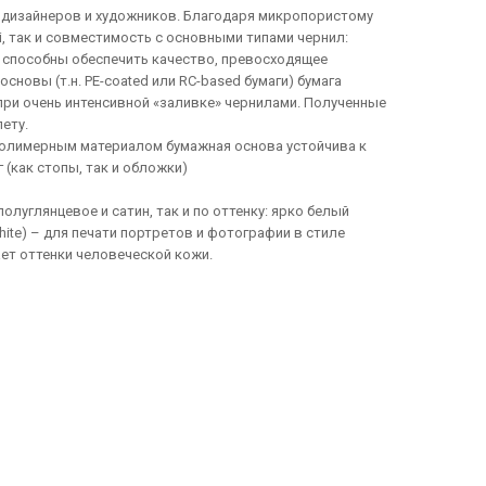
, дизайнеров и художников. Благодаря микропористому
, так и совместимость с основными типами чернил:
 способны обеспечить качество, превосходящее
овы (т.н. PE-coated или RC-based бумаги) бумага
ри очень интенсивной «заливке» чернилами. Полученные
ету.
 полимерным материалом бумажная основа устойчива к
(как стопы, так и обложки)
луглянцевое и сатин, так и по оттенку: ярко белый
White) – для печати портретов и фотографии в стиле
ет оттенки человеческой кожи.