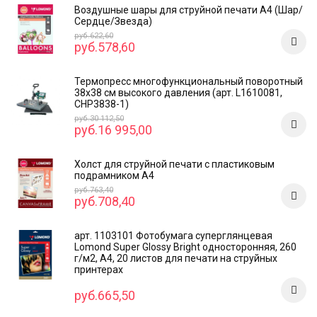
Воздушные шары для струйной печати А4 (Шар/
Сердце/Звезда)
руб.622,60
руб.578,60
Термопресс многофункциональный поворотный
38х38 см высокого давления (арт. L1610081,
CHP3838-1)
руб.30 112,50
руб.16 995,00
Холст для струйной печати с пластиковым
подрамником А4
руб.763,40
руб.708,40
арт. 1103101 Фотобумага суперглянцевая
Lomond Super Glossy Bright односторонняя, 260
г/м2, А4, 20 листов для печати на струйных
принтерах
руб.665,50