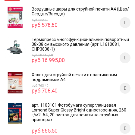
Воздушные шары для струйной печати А4 (Шар/
Сердце/Звезда)
руб.622,60
руб.578,60
Термопресс многофункциональный поворотный
38х38 см высокого давления (арт. L1610081,
CHP3838-1)
руб.30 112,50
руб.16 995,00
Холст для струйной печати с пластиковым
подрамником А4
руб.763,40
руб.708,40
арт. 1103101 Фотобумага суперглянцевая
Lomond Super Glossy Bright односторонняя, 260
г/м2, А4, 20 листов для печати на струйных
принтерах
руб.665,50