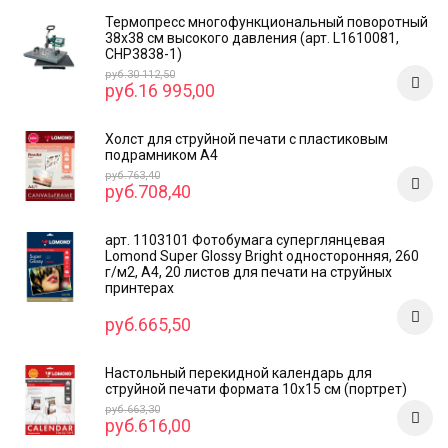
Термопресс многофункциональный поворотный
38х38 см высокого давления (арт. L1610081,
CHP3838-1)
руб.30 112,50
руб.16 995,00
Холст для струйной печати с пластиковым
подрамником А4
руб.763,40
руб.708,40
арт. 1103101 Фотобумага суперглянцевая
Lomond Super Glossy Bright односторонняя, 260
г/м2, А4, 20 листов для печати на струйных
принтерах
руб.665,50
Настольный перекидной календарь для
струйной печати формата 10x15 см (портрет)
руб.663,30
руб.616,00