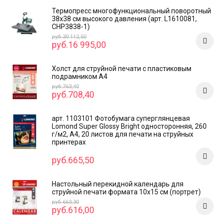
Термопресс многофункциональный поворотный
38х38 см высокого давления (арт. L1610081,
CHP3838-1)
руб.30 112,50
руб.16 995,00
Холст для струйной печати с пластиковым
подрамником А4
руб.763,40
руб.708,40
арт. 1103101 Фотобумага суперглянцевая
Lomond Super Glossy Bright односторонняя, 260
г/м2, А4, 20 листов для печати на струйных
принтерах
руб.665,50
Настольный перекидной календарь для
струйной печати формата 10x15 см (портрет)
руб.663,30
руб.616,00