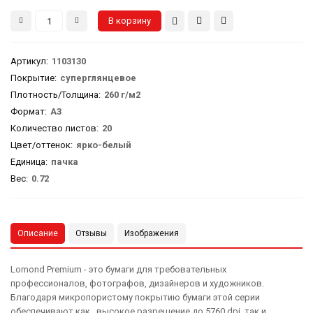
Артикул
:
1103130
Покрытие:
суперглянцевое
Плотность/Толщина:
260 г/м2
Формат:
А3
Количество листов:
20
Цвет/оттенок:
ярко-белый
Единица:
пачка
Вес
:
0.72
Описание
Отзывы
Изображения
Lomond Premium - это бумаги для требовательных
профессионалов, фотографов, дизайнеров и художников.
Благодаря микропористому покрытию бумаги этой серии
обеспечивают как высокое разрешение до 5760 dpi, так и