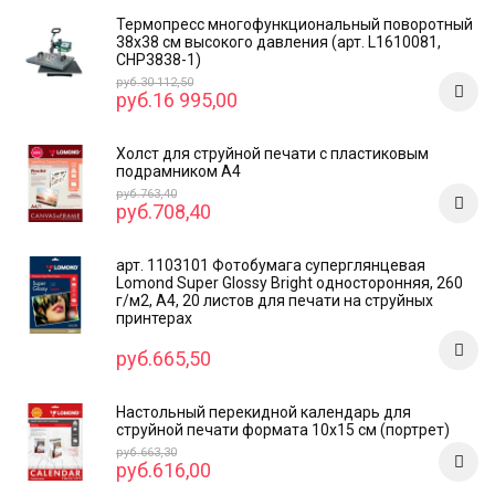
Термопресс многофункциональный поворотный
38х38 см высокого давления (арт. L1610081,
CHP3838-1)
руб.30 112,50
руб.16 995,00
Холст для струйной печати с пластиковым
подрамником А4
руб.763,40
руб.708,40
арт. 1103101 Фотобумага суперглянцевая
Lomond Super Glossy Bright односторонняя, 260
г/м2, А4, 20 листов для печати на струйных
принтерах
руб.665,50
Настольный перекидной календарь для
струйной печати формата 10x15 см (портрет)
руб.663,30
руб.616,00