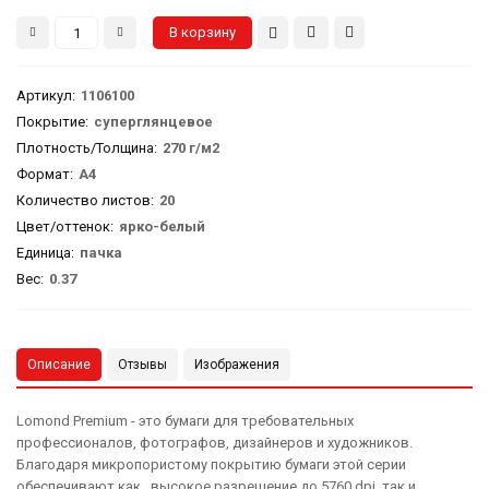
Артикул
:
1106100
Покрытие:
суперглянцевое
Плотность/Толщина:
270 г/м2
Формат:
А4
Количество листов:
20
Цвет/оттенок:
ярко-белый
Единица:
пачка
Вес
:
0.37
Описание
Отзывы
Изображения
Lomond Premium - это бумаги для требовательных
профессионалов, фотографов, дизайнеров и художников.
Благодаря микропористому покрытию бумаги этой серии
обеспечивают как высокое разрешение до 5760 dpi, так и