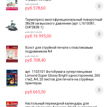
руб.622,60
руб.578,60
Термопресс многофункциональный поворотный
38х38 см высокого давления (арт. L1610081,
CHP3838-1)
руб.30 112,50
руб.16 995,00
Холст для струйной печати с пластиковым
подрамником А4
руб.763,40
руб.708,40
арт. 1103101 Фотобумага суперглянцевая
Lomond Super Glossy Bright односторонняя, 260
г/м2, А4, 20 листов для печати на струйных
принтерах
руб.665,50
Настольный перекидной календарь для