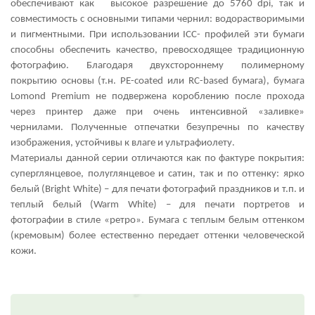
обеспечивают как высокое разрешение до 5760 dpi, так и
совместимость с основными типами чернил: водорастворимыми
и пигментными. При использовании ICC- профилей эти бумаги
способны обеспечить качество, превосходящее традиционную
фотографию. Благодаря двухстороннему полимерному
покрытию основы (т.н. PE-coated или RC-based бумага), бумага
Lomond Premium не подвержена короблению после прохода
через принтер даже при очень интенсивной «заливке»
чернилами. Полученные отпечатки безупречны по качеству
изображения, устойчивы к влаге и ультрафиолету.
Материалы данной серии отличаются как по фактуре покрытия:
суперглянцевое, полуглянцевое и сатин, так и по оттенку: ярко
белый (Bright White) – для печати фотографий праздников и т.п. и
теплый белый (Warm White) – для печати портретов и
фотографии в стиле «ретро». Бумага с теплым белым оттенком
(кремовым) более естественно передает оттенки человеческой
кожи.