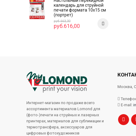
Настольный перекидной
календарь для струйной
печати формата 10x15 см
(портрет)
руб.663,30
руб.616,00
КОНТА
Москва, С
Телефон:
Интернет-магазин по продаже всего
E-mail:
i
ассортимента материалов Lomond для
(фото-)печати на струйных и лазерных
принтерах, материалов для сублимации и
термотрансфера, аксессуаров для
цифровых фотохудожников