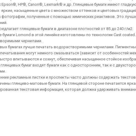
х Epson®, HP®, Canon®, Lexmark® и др. Глянцевые бумаги имеют гладк
 яркие, насыщенные цвета с множеством оттенков и цветовых градаций
а фотографии, полученные с помощью химических реактивов. Это лучши
ний.
едлагает глянцевые бумаги в диапазоне плотностей от 85 до 240 г/м2.
 бумаги Lomond в этой линейке изготовлены по технологии Cast coated
воримыми чернилами.
евых бумагах лучше печатать водорастворимыми чернилами. Пигментны
спечатывания могут немного смазываться (зависит от особенностей ме
быстро впитываются и сохнут, обеспечивая насыщенное стойкое изобра
 глянцевых бумаг входят бумаги как с односторонним, так и с двухсто
ми.
нние рекламные листки и проспекты часто должны содержать текстов
чены глянцево-матовые бумаги. На глянцевой стороне печатается ярка
рованная текстовая информация, которая должна удерживать внимание 