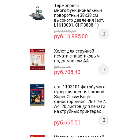
Термопресс
многофункциональный
поворотный 38х38 см
высокого давления (арт.
L1610081, CHP3838-1)
руб.30 112,50
руб.16 995,00
Холст для струйной
печати с пластиковым
подрамником А4
руб.763,40
руб.708,40
арт. 1103101 Фотобумага
суперглянцевая Lomond
Super Glossy Bright
односторонняя, 260 г/м2,
А4, 20 листов для печати
на струйных принтерах
руб.665,50