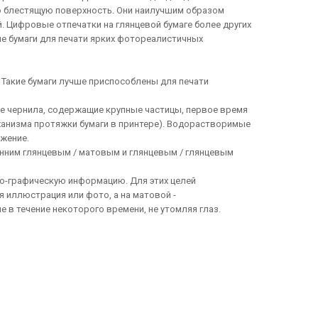
ую блестящую поверхность. Они наилучшим образом
. Цифровые отпечатки на глянцевой бумаге более других
е бумаги для печати ярких фотореалистичных
. Такие бумаги лучше приспособлены для печати
е чернила, содержащие крупные частицы, первое время
ханизма протяжки бумаги в принтере). Водорастворимые
жение.
ронним глянцевым / матовым и глянцевым / глянцевым
о-графическую информацию. Для этих целей
я иллюстрация или фото, а на матовой -
в течение некоторого времени, не утомляя глаз.