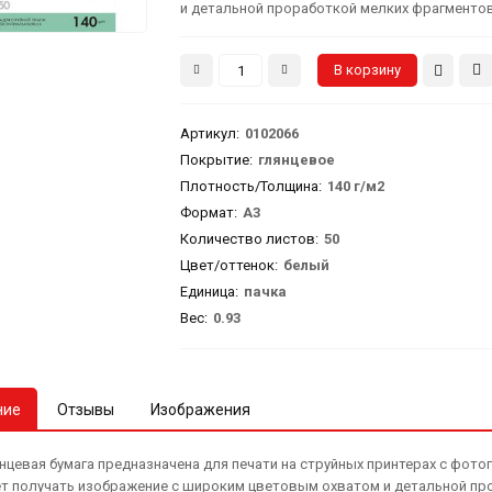
и детальной проработкой мелких фрагментов.
Артикул
:
0102066
Покрытие:
глянцевое
Плотность/Толщина:
140 г/м2
Формат:
А3
Количество листов:
50
Цвет/оттенок:
белый
Единица:
пачка
Вес
:
0.93
ние
Отзывы
Изображения
янцевая бумага предназначена для печати на струйных принтерах с фо
т получать изображение с широким цветовым охватом и детальной про