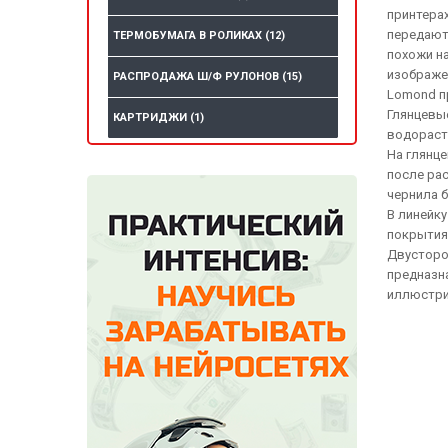
принтера
передают
ТЕРМОБУМАГА В РОЛИКАХ
(12)
похожи н
изображе
РАСПРОДАЖА Ш/Ф РУЛОНОВ
(15)
Lomond пр
Глянцевые
КАРТРИДЖИ
(1)
водораст
На глянц
после ра
чернила 
В линейку
покрытия
Двусторо
предназна
иллюстри