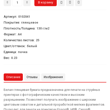
Артикул
:
0102041
Покрытие:
глянцевое
Плотность/Толщина:
130 г/м2
Формат:
А4
Количество листов:
25
Цвет/оттенок:
белый
Единица:
пачка
Вес
:
0.23
Описание
Отзывы
Изображения
Белая глянцевая бумага предназначена для печати на струйных
принтерах с фотографическим качеством и высоким
разрешением. Позволяет получать изображение с широким
цветовым охватом и детальной проработкой мелких фрагментов.
Подходит для печати на принтерах Epson®, HP®, Canon®,