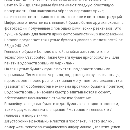
Lexmark® и др. Глянцевые бумаги имеют гладкую блестящую
поверхность. Они наилучшим образом передают яркие,
насыщенные цвета с множеством оттенков и цветовых градаций.
Цифровые отпечатки на глянцевой бумаге более других похожи на
фотографии, полученные с помощью химических реактивов. Это
лучшие бумаги для печати ярких фотореалистичных изображений.
Lomond предлагает глянцевые бумаги в диапазоне плотностей от
85 до 240 г/м2.
Глянцевые бумаги Lomond в этой линейке изготовлены по
технологии Cast coated. Такие бумаги лучше приспособлены для
печати водорастворимыми чернилами.
На глянцевых бумагах лучше печатать водорастворимыми
чернилами. Пигментные чернила, содержащие крупные частицы,
первое время после распечатывания могут немного смазываться
(зависит от особенностей механизма протяжки бумаги в принтере).
Водорастворимые чернила быстро впитываются и сохнут,
обеспечивая насыщенное стойкое изображение.
В линейку глянцевых бумаг входят бумаги как с односторонним,
так и с двухсторонним глянцевым / матовым и глянцевым /
глянцевым покрытиями.
Двусторонние рекламные листки и проспекты часто должны
содержать текстово-графическую информацию. Для этих целей