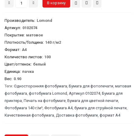
Производитель
:
Lomond
Артикул
:
0102074
Покрытие:
матовое
Плотность/Толщина:
140 г/м2
Формат:
А4
Количество листов:
100
Цвет/оттенок:
белый
Единица:
пачка
Вес
:
0.90
Теги:
Односторонняя фотобумага
,
Бумага для фотопечати
,
матовая
фотобумага
,
фотобумага Lomond
,
Артикул 0102074
,
Бумага для
принтера
,
Печать на фотобумаге
,
Бумага для цветной печати
,
Фотобумага 140 г/м²
,
Фотобумага A4
,
бумага для струйной печати
,
Качественная фотобумага
,
Доставка фотобумаги
,
формат A4