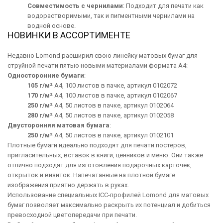
Совместимость с чернилами
: Подходит для печати как
водорастворимыми, так и пигментными чернилами на
водной основе.
НОВИНКИ В АССОРТИМЕНТЕ
Недавно Lomond расширил свою линейку матовых бумаг для
струйной печати пятью новыми материалами формата A4:
Односторонние бумаги
:
105 г/м²
A4, 100 листов в пачке, артикул 0102072
170 г/м²
A4, 100 листов в пачке, артикул 0102067
250 г/м²
A4, 50 листов в пачке, артикул 0102064
280 г/м²
A4, 50 листов в пачке, артикул 0102058
Двусторонняя матовая бумага
:
250 г/м²
A4, 50 листов в пачке, артикул 0102101
Плотные бумаги идеально подходят для печати постеров,
пригласительных, вставок в книги, ценников и меню. Они также
отлично подходят для изготовления подарочных карточек,
открыток и визиток. Напечатанные на плотной бумаге
изображения приятно держать в руках.
Использование специальных ICC-профилей Lomond для матовых
бумаг позволяет максимально раскрыть их потенциал и добиться
превосходной цветопередачи при печати.