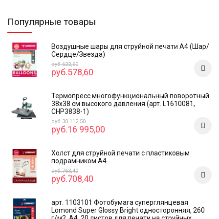
Популярные товары
Воздушные шары для струйной печати А4 (Шар/
Сердце/Звезда)
руб.622,60
руб.578,60
Термопресс многофункциональный поворотный
38х38 см высокого давления (арт. L1610081,
CHP3838-1)
руб.30 112,50
руб.16 995,00
Холст для струйной печати с пластиковым
подрамником А4
руб.763,40
руб.708,40
арт. 1103101 Фотобумага суперглянцевая
Lomond Super Glossy Bright односторонняя, 260
г/м2, А4, 20 листов для печати на струйных