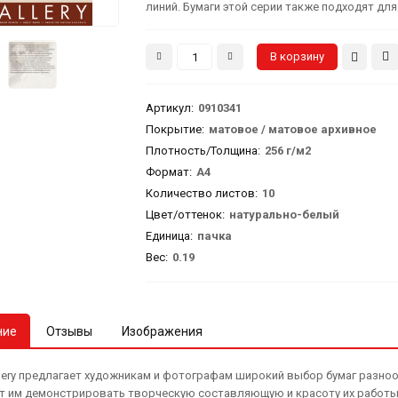
линий. Бумаги этой серии также подходят для
Артикул
:
0910341
Покрытие:
матовое / матовое архивное
Плотность/Толщина:
256 г/м2
Формат:
А4
Количество листов:
10
Цвет/оттенок:
натурально-белый
Единица:
пачка
Вес
:
0.19
ние
Отзывы
Изображения
llery предлагает художникам и фотографам широкий выбор бумаг разноо
т им демонстрировать творческую составляющую и красоту их работы 