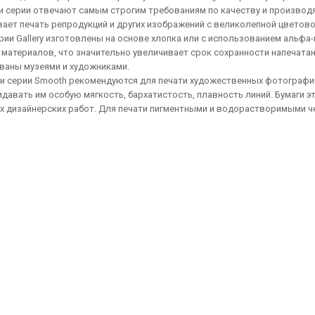
и серии отвечают самым строгим требованиям по качеству и производя
вает печать репродукций и других изображений с великолепной цветов
рии Gallery изготовлены на основе хлопка или с использованием альф
материалов, что значительно увеличивает срок сохранности напечатан
ваны музеями и художниками.
ги серии Smooth рекомендуются для печати художественных фотографи
идавать им особую мягкость, бархатистость, плавность линий. Бумаги э
х дизайнерских работ. Для печати пигментными и водорастворимыми 