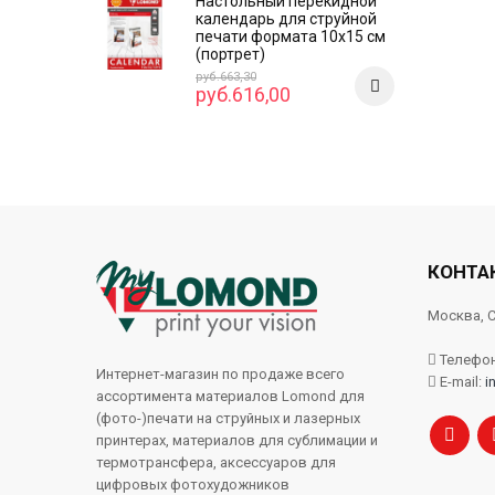
Настольный перекидной
календарь для струйной
печати формата 10x15 см
(портрет)
руб.663,30
руб.616,00
КОНТА
Москва, С
Телефон:
Интернет-магазин по продаже всего
E-mail:
i
ассортимента материалов Lomond для
(фото-)печати на струйных и лазерных
принтерах, материалов для сублимации и
термотрансфера, аксессуаров для
цифровых фотохудожников