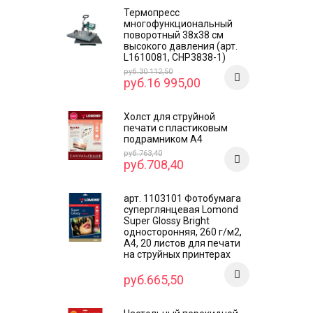
Термопресс
многофункциональный
поворотный 38х38 см
высокого давления (арт.
L1610081, CHP3838-1)
руб.30 112,50
руб.16 995,00
Холст для струйной
печати с пластиковым
подрамником А4
руб.763,40
руб.708,40
арт. 1103101 Фотобумага
суперглянцевая Lomond
Super Glossy Bright
односторонняя, 260 г/м2,
А4, 20 листов для печати
на струйных принтерах
руб.665,50