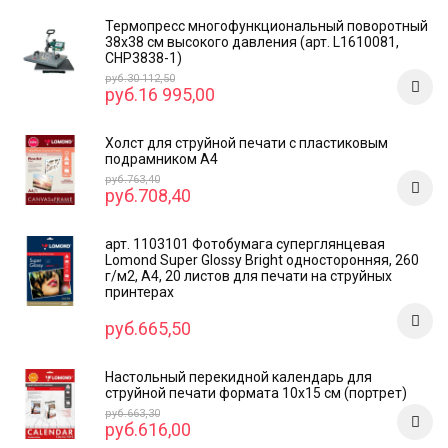
Термопресс многофункциональный поворотный
38х38 см высокого давления (арт. L1610081,
CHP3838-1)
руб.30 112,50
руб.16 995,00
Холст для струйной печати с пластиковым
подрамником А4
руб.763,40
руб.708,40
арт. 1103101 Фотобумага суперглянцевая
Lomond Super Glossy Bright односторонняя, 260
г/м2, А4, 20 листов для печати на струйных
принтерах
руб.665,50
Настольный перекидной календарь для
струйной печати формата 10x15 см (портрет)
руб.663,30
руб.616,00