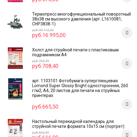
Термопресс многофункциональный поворотный
38х38 см высокого давления (арт. L1610081,
CHP3838-1)
руб.30 112,50
руб.16 995,00
Холст для струйной печати с пластиковым
подрамником А4
руб.763,40
руб.708,40
арт. 1103101 Фотобумага суперглянцевая
Lomond Super Glossy Bright односторонняя, 260
г/м2, А4, 20 листов для печати на струйных
принтерах
руб.665,50
Настольный перекидной календарь для
струйной печати формата 10x15 см (портрет)
руб.663,30