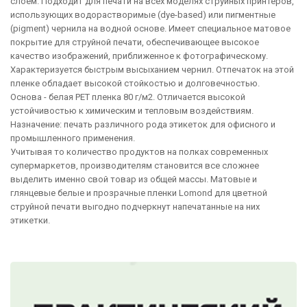
слоем. Подходит для печати на всех моделях струйных принтеров,
использующих водорастворимые (dye-based) или пигментные
(pigment) чернила на водной основе. Имеет специальное матовое
покрытие для струйной печати, обеспечивающее высокое
качество изображений, приближенное к фотографическому.
Характеризуется быстрым высыханием чернил. Отпечаток на этой
пленке обладает высокой стойкостью и долговечностью.
Основа - белая PET пленка 80 г/м2. Отличается высокой
устойчивостью к химическим и тепловым воздействиям.
Назначение: печать различного рода этикеток для офисного и
промышленного применения.
Учитывая то количество продуктов на полках современных
супермаркетов, производителям становится все сложнее
выделить именно свой товар из общей массы. Матовые и
глянцевые белые и прозрачные пленки Lomond для цветной
струйной печати выгодно подчеркнут напечатанные на них
этикетки.