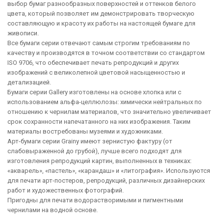
выбор бумаг разнообразных поверхностей и оттенков белого
цвета, который позволяет им демонстрировать творческую
составляющую и красоту их работы на настоящей бумаге для
живописи.
Все бумаги серии отвечают самым строгим требованиям по
качеству и производятся в точном соответствии со стандартом
ISO 9706, что обеспечивает печать репродукций и других
изображений с великолепной цветовой насыщенностью и
детализацией.
Бумаги серии Gallery изготовлены на основе хлопка или с
использованием альфа-целлюлозы: химически нейтральных по
отношению к чернилам материалов, что значительно увеличивает
срок сохранности напечатанного на них изображения. Таким
материалы востребованы музеями и художниками.
Арт-бумаги серии Grainy имеют зернистую фактуру (от
слабовыраженной до грубой), лучше всего подходят для
изготовления репродукций картин, выполненных в техниках:
«акварель», «пастель», «карандаш» и «литография». Используются
для печати арт-постеров, репродукций, различных дизайнерских
работ и художественных фотографий.
Пригодны для печати водорастворимыми и пигментными
чернилами на водной основе.