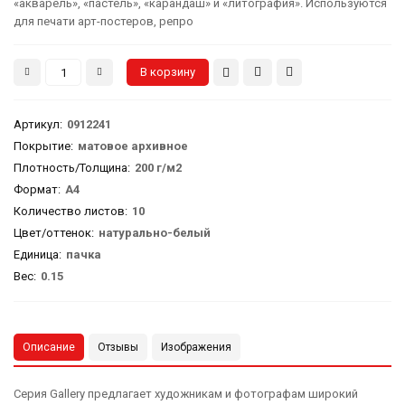
«акварель», «пастель», «карандаш» и «литография». Используются
для печати арт-постеров, репро
Артикул
:
0912241
Покрытие:
матовое архивное
Плотность/Толщина:
200 г/м2
Формат:
А4
Количество листов:
10
Цвет/оттенок:
натурально-белый
Единица:
пачка
Вес
:
0.15
Описание
Отзывы
Изображения
Серия Gallery предлагает художникам и фотографам широкий