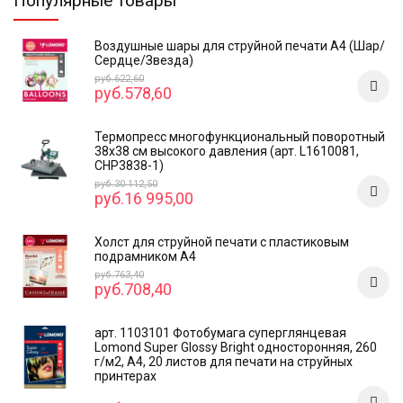
Популярные товары
Воздушные шары для струйной печати А4 (Шар/
Сердце/Звезда)
руб.622,60
руб.578,60
Термопресс многофункциональный поворотный
38х38 см высокого давления (арт. L1610081,
CHP3838-1)
руб.30 112,50
руб.16 995,00
Холст для струйной печати с пластиковым
подрамником А4
руб.763,40
руб.708,40
арт. 1103101 Фотобумага суперглянцевая
Lomond Super Glossy Bright односторонняя, 260
г/м2, А4, 20 листов для печати на струйных
принтерах