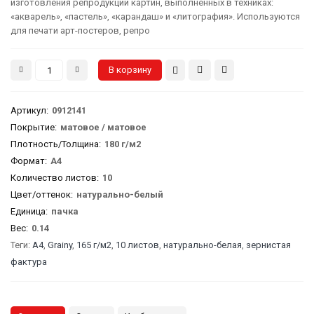
изготовления репродукций картин, выполненных в техниках:
«акварель», «пастель», «карандаш» и «литография». Используются
для печати арт-постеров, репро
Артикул
:
0912141
Покрытие:
матовое / матовое
Плотность/Толщина:
180 г/м2
Формат:
А4
Количество листов:
10
Цвет/оттенок:
натурально-белый
Единица:
пачка
Вес
:
0.14
Теги:
А4
,
Grainy
,
165 г/м2
,
10 листов
,
натурально-белая
,
зернистая
фактура