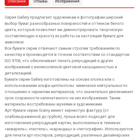
Описание
Отзывы
Изображения
Серия Gallery предлагает художникам и фотографам широкий
выбор бумаг разнообразных поверхностей и оттенков белого
цвета, который позволяет им демонстрировать творческую
составляющую и красоту их работы на настоящей бумаге для
живописи.
Все бумаги серии отвечают самым строгим требованиям по
качеству и производятся в точном соответствии со стандартом
ISO 9706, что обеспечивает печать репродукций и других
изображений с великолепной цветовой насыщенностью и
детализацией.
Бумаги серии Gallery изготовлены на основе хлопка или с
использованием альфа-целлюлозы: химически нейтральных по
отношению к чернилам материалов, что значительно увеличивает
срок сохранности напечатанного на них изображения. Таким
материалы востребованы музеями и художниками.
Арт-бумаги серии Grainy имеют зернистую фактуру (от
слабовыраженной до грубой), лучше всего подходят для
изготовления репродукций картин, выполненных в техниках:
«акварель», «пастель», «карандаш» и «литография». Используются
для печати арт-постеров, репродукций, различных дизайнерских