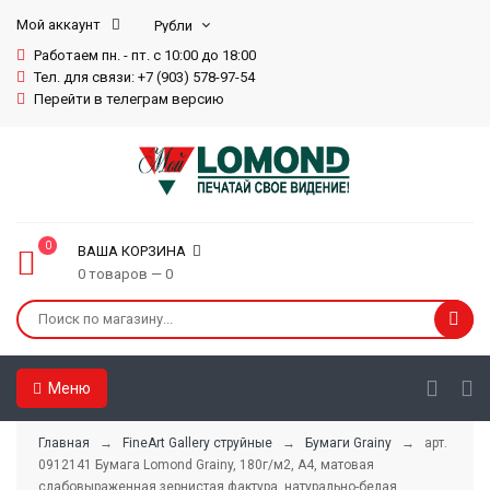
Мой аккаунт
Работаем пн. - пт. с 10:00 до 18:00
Тел. для связи: +7 (903) 578-97-54
Перейти в телеграм версию
0
ВАША КОРЗИНА
0 товаров — 0
Меню
Главная
→
FineArt Gallery струйные
→
Бумаги Grainy
→ арт.
0912141 Бумага Lomond Grainy, 180г/м2, А4, матовая
слабовыраженная зернистая фактура, натурально-белая,