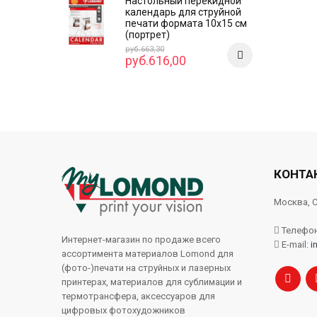
Настольный перекидной
календарь для струйной
печати формата 10x15 см
(портрет)
руб.663,30
руб.616,00
КОНТА
Москва, С
Телефон:
Интернет-магазин по продаже всего
E-mail:
i
ассортимента материалов Lomond для
(фото-)печати на струйных и лазерных
принтерах, материалов для сублимации и
термотрансфера, аксессуаров для
цифровых фотохудожников