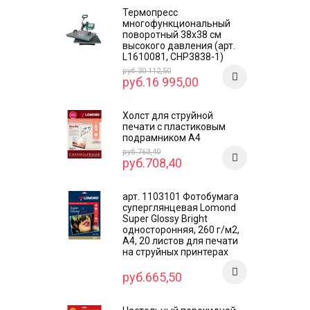
Термопресс
многофункциональный
поворотный 38х38 см
высокого давления (арт.
L1610081, CHP3838-1)
руб.30 112,50
руб.16 995,00
Холст для струйной
печати с пластиковым
подрамником А4
руб.763,40
руб.708,40
арт. 1103101 Фотобумага
суперглянцевая Lomond
Super Glossy Bright
односторонняя, 260 г/м2,
А4, 20 листов для печати
на струйных принтерах
руб.665,50