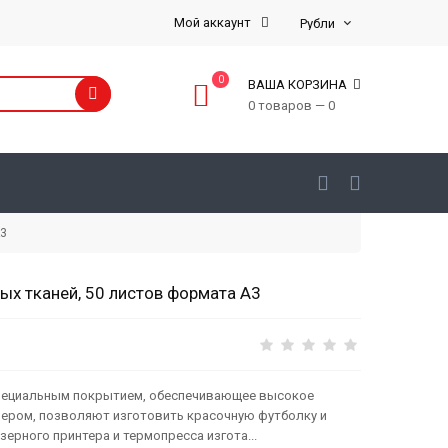
Мой аккаунт
0
ВАША КОРЗИНА
0 товаров — 0
А3
ых тканей, 50 листов формата А3
специальным покрытием, обеспечивающее высокое
нером, позволяют изготовить красочную футболку и
ерного принтера и термопресса изгота...