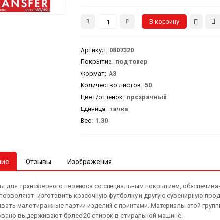
Артикул
:
0807320
Покрытие:
под тонер
Формат:
А3
Количество листов:
50
Цвет/оттенок:
прозрачный
Единица:
пачка
Вес
:
1.30
ние
Отзывы
Изображения
ы для трансферного переноса со специальным покрытием, обеспечива
 позволяют изготовить красочную футболку и другую сувенирную прод
ивать малотиражные партии изделий с принтами. Материалы этой групп
овано выдерживают более 20 стирок в стиральной машине.