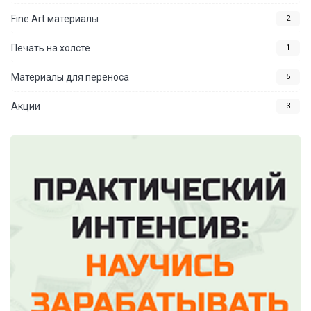
Fine Art материалы
2
Печать на холсте
1
Материалы для переноса
5
Акции
3